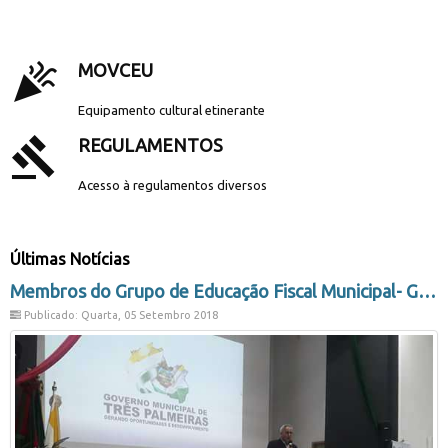
.
celebration
MOVCEU
Equipamento cultural etinerante
gavel
REGULAMENTOS
Acesso à regulamentos diversos
Últimas Notícias
Membros do Grupo de Educação Fiscal Municipal- GEFIM participam do II Seminário de Educação Fiscal e Nota Fiscal Gaúcha.
Publicado: Quarta, 05 Setembro 2018