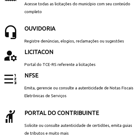
Acesse todas as licitações do município com seu conteúdo
completo
headset_mic
OUVIDORIA
Registre denúncias, elogios, reclamações ou sugestões
manage_accounts
LICITACON
Portal do TCE-RS referente a licitações
format_list_numbered_rtl
NFSE
Emita, gerencie ou consulte a autenticidade de Notas Fiscais
Eletrônicas de Serviços
hail
PORTAL DO CONTRIBUINTE
Solicite ou consulte autenticidade de certidões, emita guias
de tributos e muito mais