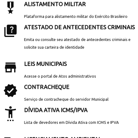
military_tech
ALISTAMENTO MILITAR
Plataforma para alistamento militar do Exército Brasileiro
quiz
ATESTADO DE ANTECEDENTES CRIMINAIS
Emita ou consulte seu atestado de antecedentes criminais e
solicite sua carteira de identidade
store_mall_directory
LEIS MUNICIPAIS
Acesse o portal de Atos administrativos
verified
CONTRACHEQUE
Serviço de contracheque do servidor Municipal
settings_accessibility
DÍVIDA ATIVA ICMS/IPVA
Lista de devedores em Dívida Ativa com ICMS e IPVA