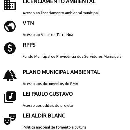
business
LICENCIAMENTO AMBIENTAL
Acesso ao licenciamento ambiental municipal
public
VTN
Acesso ao Valor da Terra Nua
paid
RPPS
Fundo Municipal de Previdência dos Servidores Municipais
forest
PLANO MUNICIPAL AMBIENTAL
Acesso aos documentos do PMA
library_music
LEI PAULO GUSTAVO
Acesso aos editais do projeto
theater_comedy
LEI ALDIR BLANC
Política nacional de fomento à cultura