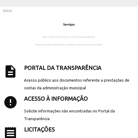
Início
Serviços
Abaixo, você tem acesso a todos os serviços online disponibilizados
pela administração municipal destinados a cidadãos, empresas e servidores municipais.
description
PORTAL DA TRANSPARÊNCIA
Acesso público aos documentos referente a prestações de
contas da administração municipal
error
ACESSO À INFORMAÇÃO
Solicite informações não encontradas no Portal da
Transparência
receipt
LICITAÇÕES