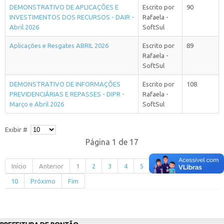
DEMONSTRATIVO DE APLICAÇÕES E
Escrito por
90
INVESTIMENTOS DOS RECURSOS - DAIR -
Rafaela -
Abril 2026
SoftSul
Aplicações e Resgates ABRIL 2026
Escrito por
89
Rafaela -
SoftSul
DEMONSTRATIVO DE INFORMAÇÕES
Escrito por
108
PREVIDENCIÁRIAS E REPASSES - DIPR -
Rafaela -
Março e Abril 2026
SoftSul
Exibir #
Página 1 de 17
Início
Anterior
1
2
3
4
5
6
7
8
9
10
Próximo
Fim