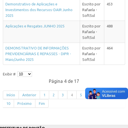
Demonstrativo de Aplicações e
Escrito por
453
Investimentos dos Recursos-DAIR Junho
Rafaela -
2025
SoftSul
Aplicações e Resgates JUNHO 2025
Escrito por
488
Rafaela -
SoftSul
DEMONSTRATIVO DE INFORMAÇÕES
Escrito por
464
PREVIDENCIÁRIAS E REPASSES - DIPR -
Rafaela -
Maio/Junho 2025
SoftSul
Exibir #
Página 4 de 17
Início
Anterior
1
2
3
4
5
6
7
8
9
10
Próximo
Fim