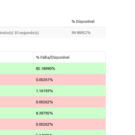
% Disponível
minuto(s) 30 segundo(s)
99.98952%
% Falha/Disponível
85.18990%
0.00261%
1.16193%
0.00262%
8.38795%
0.00262%