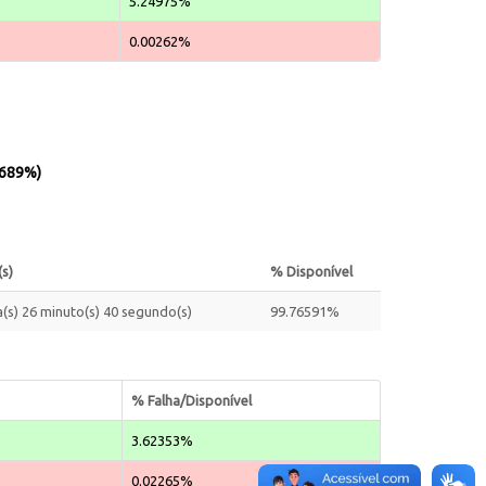
5.24975%
0.00262%
.689%)
(s)
% Disponível
a(s) 26 minuto(s) 40 segundo(s)
99.76591%
% Falha/Disponível
3.62353%
0.02265%