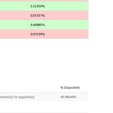
5.52350%
0.01331%
9.40985%
0.01539%
% Disponível
 minuto(s) 55 segundo(s)
99.98648%