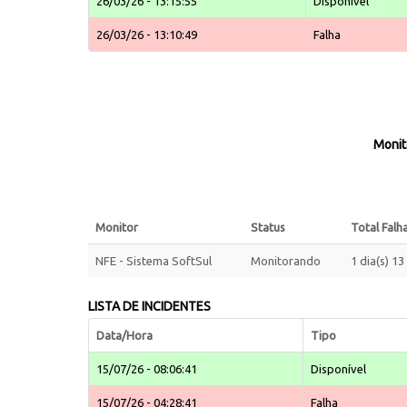
26/03/26 - 13:15:55
Disponível
26/03/26 - 13:10:49
Falha
Monit
Monitor
Status
Total Falha
NFE - Sistema SoftSul
Monitorando
1 dia(s) 1
LISTA DE INCIDENTES
Data/Hora
Tipo
15/07/26 - 08:06:41
Disponível
15/07/26 - 04:28:41
Falha