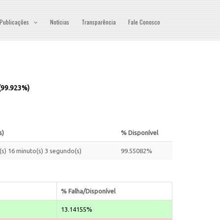
Publicações
Notícias
Transparência
Fale Conosco
 (99.923%)
s)
% Disponível
(s) 16 minuto(s) 3 segundo(s)
99.55082%
% Falha/Disponível
13.14155%