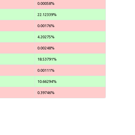
0.00058%
22.12339%
0.00176%
4.20275%
0.00248%
18.53791%
0.00111%
10.66294%
0.39746%