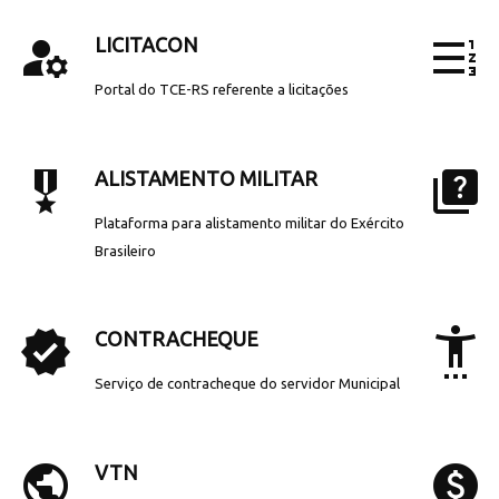
manage_accounts
format_list_numbered_rtl
LICITACON
Portal do TCE-RS referente a licitações
military_tech
quiz
ALISTAMENTO MILITAR
Plataforma para alistamento militar do Exército
Brasileiro
verified
settings_accessibility
CONTRACHEQUE
Serviço de contracheque do servidor Municipal
public
paid
VTN