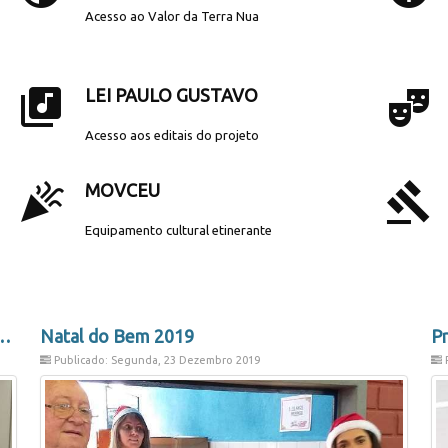
Acesso ao Valor da Terra Nua
library_music
theater_comedy
LEI PAULO GUSTAVO
Acesso aos editais do projeto
celebration
gavel
MOVCEU
Equipamento cultural etinerante
rticipa de reunião em Porto Alegre
Natal do Bem 2019
Publicado: Segunda, 23 Dezembro 2019
P