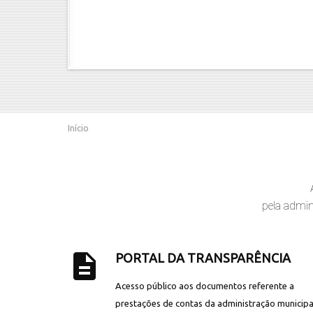
Início
pela admin
description
PORTAL DA TRANSPARÊNCIA
Acesso público aos documentos referente a
prestações de contas da administração municipa