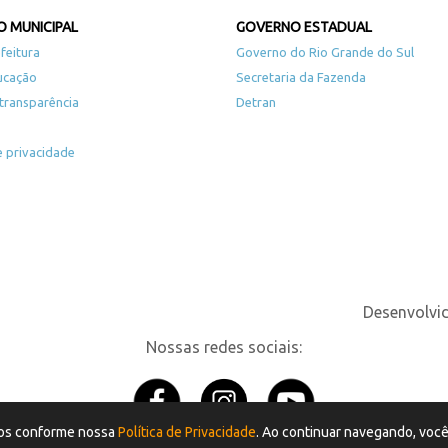
 MUNICIPAL
GOVERNO ESTADUAL
feitura
Governo do Rio Grande do Sul
ucação
Secretaria da Fazenda
 transparência
Detran
de privacidade
Desenvolvi
Nossas redes sociais:
ados conforme nossa
Política de Privacidade
. Ao continuar navegando, voc