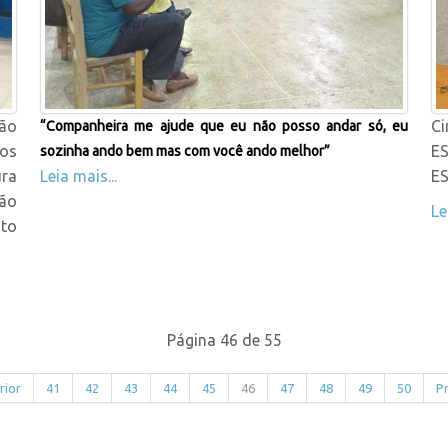
ção
Ci
“Companheira me ajude que eu não posso andar só, eu
os
E
sozinha ando bem mas com você ando melhor”
ra
Leia mais...
E
ção
Le
nto
Página 46 de 55
rior
41
42
43
44
45
46
47
48
49
50
P