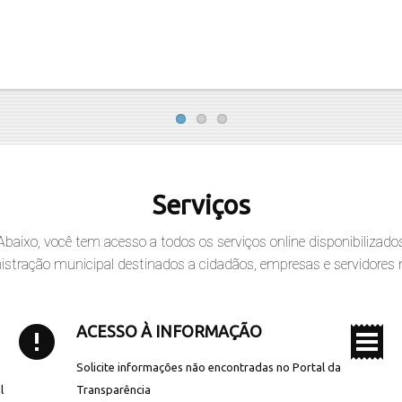
Serviços
Abaixo, você tem acesso a todos os serviços online disponibilizado
istração municipal destinados a cidadãos, empresas e servidores 
error
receipt
ACESSO À INFORMAÇÃO
Solicite informações não encontradas no Portal da
l
Transparência