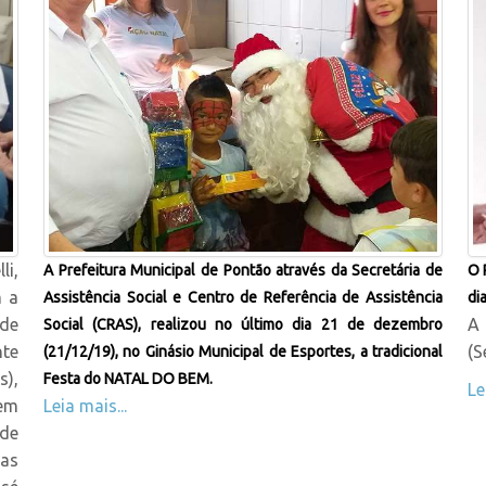
i,
A Prefeitura Municipal de Pontão através da Secretária de
O 
m a
Assistência Social e Centro de Referência de Assistência
di
de
A 
Social (CRAS), realizou no último dia 21 de dezembro
nte
(S
(21/12/19), no Ginásio Municipal de Esportes, a tradicional
s),
Festa do NATAL DO BEM.
Le
 em
Leia mais...
de
tas