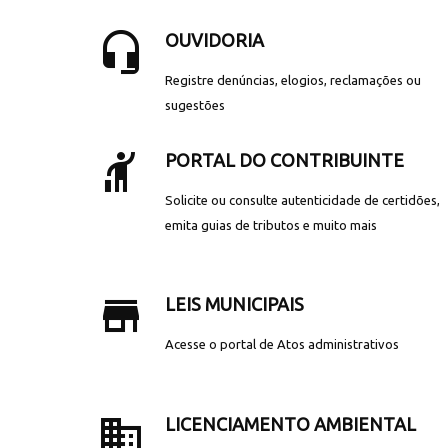
headset_mic
OUVIDORIA
Registre denúncias, elogios, reclamações ou
sugestões
hail
PORTAL DO CONTRIBUINTE
Solicite ou consulte autenticidade de certidões,
emita guias de tributos e muito mais
store_mall_directory
LEIS MUNICIPAIS
Acesse o portal de Atos administrativos
business
LICENCIAMENTO AMBIENTAL