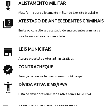
military_tech
ALISTAMENTO MILITAR
Plataforma para alistamento militar do Exército Brasileiro
quiz
ATESTADO DE ANTECEDENTES CRIMINAIS
Emita ou consulte seu atestado de antecedentes criminais e
solicite sua carteira de identidade
store_mall_directory
LEIS MUNICIPAIS
Acesse o portal de Atos administrativos
verified
CONTRACHEQUE
Serviço de contracheque do servidor Municipal
settings_accessibility
DÍVIDA ATIVA ICMS/IPVA
Lista de devedores em Dívida Ativa com ICMS e IPVA