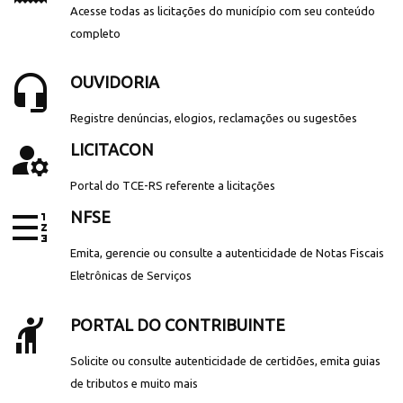
Acesse todas as licitações do município com seu conteúdo
completo
headset_mic
OUVIDORIA
Registre denúncias, elogios, reclamações ou sugestões
manage_accounts
LICITACON
Portal do TCE-RS referente a licitações
format_list_numbered_rtl
NFSE
Emita, gerencie ou consulte a autenticidade de Notas Fiscais
Eletrônicas de Serviços
hail
PORTAL DO CONTRIBUINTE
Solicite ou consulte autenticidade de certidões, emita guias
de tributos e muito mais