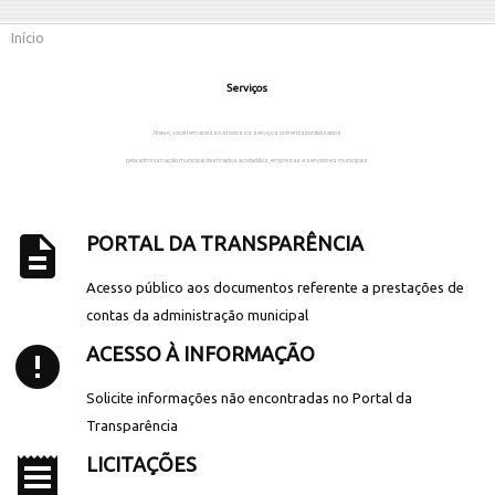
Início
Serviços
Abaixo, você tem acesso a todos os serviços online disponibilizados
pela administração municipal destinados a cidadãos, empresas e servidores municipais.
description
PORTAL DA TRANSPARÊNCIA
Acesso público aos documentos referente a prestações de
contas da administração municipal
error
ACESSO À INFORMAÇÃO
Solicite informações não encontradas no Portal da
Transparência
receipt
LICITAÇÕES