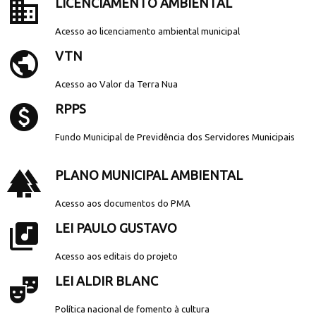
business
LICENCIAMENTO AMBIENTAL
Acesso ao licenciamento ambiental municipal
public
VTN
Acesso ao Valor da Terra Nua
paid
RPPS
Fundo Municipal de Previdência dos Servidores Municipais
forest
PLANO MUNICIPAL AMBIENTAL
Acesso aos documentos do PMA
library_music
LEI PAULO GUSTAVO
Acesso aos editais do projeto
theater_comedy
LEI ALDIR BLANC
Política nacional de fomento à cultura