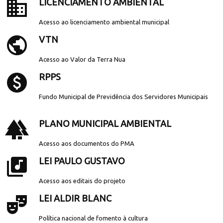
business
LICENCIAMENTO AMBIENTAL
Acesso ao licenciamento ambiental municipal
public
VTN
Acesso ao Valor da Terra Nua
paid
RPPS
Fundo Municipal de Previdência dos Servidores Municipais
forest
PLANO MUNICIPAL AMBIENTAL
Acesso aos documentos do PMA
library_music
LEI PAULO GUSTAVO
Acesso aos editais do projeto
theater_comedy
LEI ALDIR BLANC
Política nacional de fomento à cultura