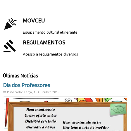
.
celebration
MOVCEU
Equipamento cultural etinerante
gavel
REGULAMENTOS
Acesso à regulamentos diversos
Últimas Notícias
Dia dos Professores
Publicado: Terça, 15 Outubro 2019