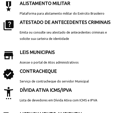
military_tech
ALISTAMENTO MILITAR
Plataforma para alistamento militar do Exército Brasileiro
quiz
ATESTADO DE ANTECEDENTES CRIMINAIS
Emita ou consulte seu atestado de antecedentes criminais e
solicite sua carteira de identidade
store_mall_directory
LEIS MUNICIPAIS
Acesse o portal de Atos administrativos
verified
CONTRACHEQUE
Serviço de contracheque do servidor Municipal
settings_accessibility
DÍVIDA ATIVA ICMS/IPVA
Lista de devedores em Dívida Ativa com ICMS e IPVA