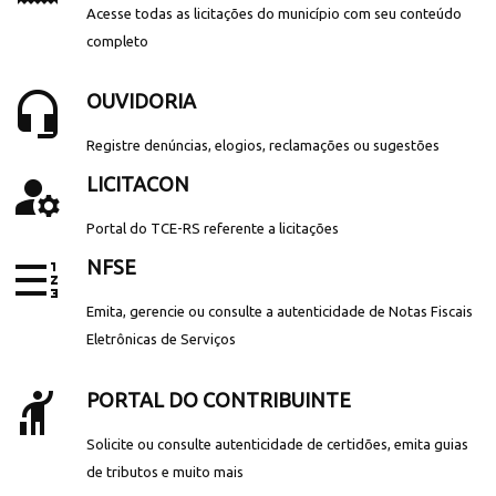
Acesse todas as licitações do município com seu conteúdo
completo
headset_mic
OUVIDORIA
Registre denúncias, elogios, reclamações ou sugestões
manage_accounts
LICITACON
Portal do TCE-RS referente a licitações
format_list_numbered_rtl
NFSE
Emita, gerencie ou consulte a autenticidade de Notas Fiscais
Eletrônicas de Serviços
hail
PORTAL DO CONTRIBUINTE
Solicite ou consulte autenticidade de certidões, emita guias
de tributos e muito mais