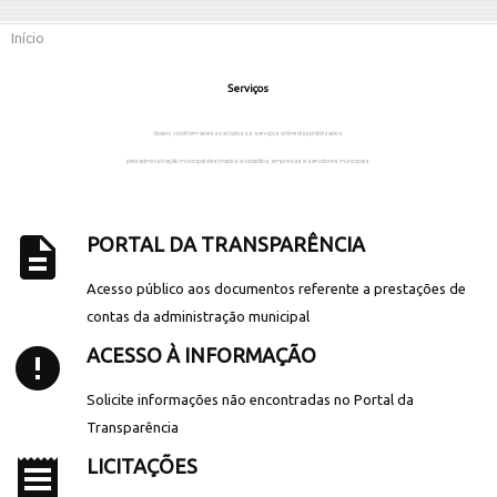
Início
Serviços
Abaixo, você tem acesso a todos os serviços online disponibilizados
pela administração municipal destinados a cidadãos, empresas e servidores municipais.
description
PORTAL DA TRANSPARÊNCIA
Acesso público aos documentos referente a prestações de
contas da administração municipal
error
ACESSO À INFORMAÇÃO
Solicite informações não encontradas no Portal da
Transparência
receipt
LICITAÇÕES