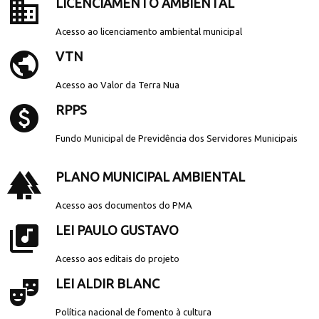
business
LICENCIAMENTO AMBIENTAL
Acesso ao licenciamento ambiental municipal
public
VTN
Acesso ao Valor da Terra Nua
paid
RPPS
Fundo Municipal de Previdência dos Servidores Municipais
forest
PLANO MUNICIPAL AMBIENTAL
Acesso aos documentos do PMA
library_music
LEI PAULO GUSTAVO
Acesso aos editais do projeto
theater_comedy
LEI ALDIR BLANC
Política nacional de fomento à cultura