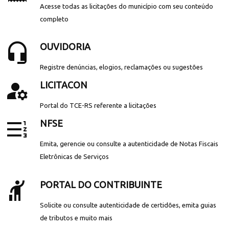
Acesse todas as licitações do município com seu conteúdo
completo
headset_mic
OUVIDORIA
Registre denúncias, elogios, reclamações ou sugestões
manage_accounts
LICITACON
Portal do TCE-RS referente a licitações
format_list_numbered_rtl
NFSE
Emita, gerencie ou consulte a autenticidade de Notas Fiscais
Eletrônicas de Serviços
hail
PORTAL DO CONTRIBUINTE
Solicite ou consulte autenticidade de certidões, emita guias
de tributos e muito mais