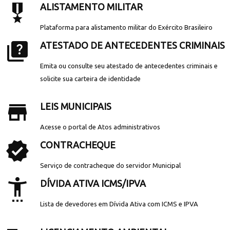
military_tech
ALISTAMENTO MILITAR
Plataforma para alistamento militar do Exército Brasileiro
quiz
ATESTADO DE ANTECEDENTES CRIMINAIS
Emita ou consulte seu atestado de antecedentes criminais e
solicite sua carteira de identidade
store_mall_directory
LEIS MUNICIPAIS
Acesse o portal de Atos administrativos
verified
CONTRACHEQUE
Serviço de contracheque do servidor Municipal
settings_accessibility
DÍVIDA ATIVA ICMS/IPVA
Lista de devedores em Dívida Ativa com ICMS e IPVA