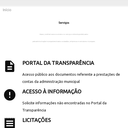
Início
Serviços
Abaixo, você tem acesso a todos os serviços online disponibilizados
pela administração municipal destinados a cidadãos, empresas e servidores municipais.
description
PORTAL DA TRANSPARÊNCIA
Acesso público aos documentos referente a prestações de
contas da administração municipal
error
ACESSO À INFORMAÇÃO
Solicite informações não encontradas no Portal da
Transparência
receipt
LICITAÇÕES