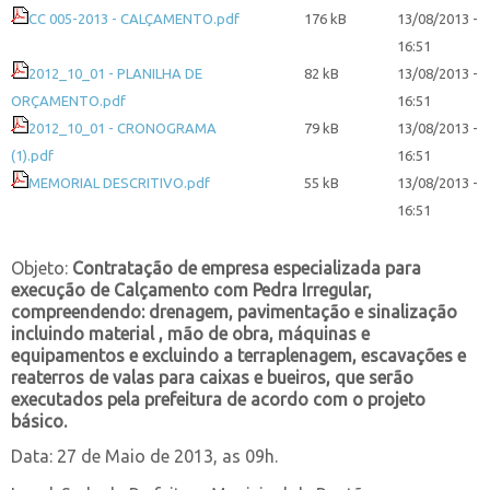
CC 005-2013 - CALÇAMENTO.pdf
176 kB
13/08/2013 -
16:51
2012_10_01 - PLANILHA DE
82 kB
13/08/2013 -
ORÇAMENTO.pdf
16:51
2012_10_01 - CRONOGRAMA
79 kB
13/08/2013 -
(1).pdf
16:51
MEMORIAL DESCRITIVO.pdf
55 kB
13/08/2013 -
16:51
Objeto:
Contratação de empresa especializada
para
execução de Calçamento com Pedra Irregular,
compreendendo: drenagem,
pavimentação e sinalização
incluindo material , mão de obra, máquinas e
equipamentos
e excluindo a terraplenagem, escavações e
reaterros de valas para caixas e bueiros, que
serão
executados pela prefeitura de acordo com o projeto
básico.
Data: 27 de Maio de 2013, as 09h.