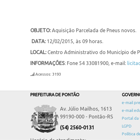
OBJETO:
Aquisição Parcelada de Pneus novos.
DATA:
12/02/2015, às 09 horas.
LOCAL:
Centro Administrativo do Município de Po
INFORMAÇÕES
: Fone 54 33081900, e-mail:
licit
Acessos: 3193
PREFEITURA DE PONTÃO
GOVERNO
e-mail pre
Av. Júlio Mailhos, 1613
e-mail ed
99190-000 - Pontão-RS
Portal da
LGPD
(54) 2560-0131
Política 