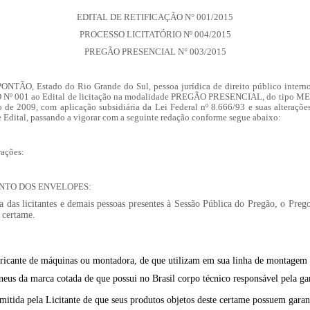
EDITAL DE RETIFICAÇÃO N° 001/2015
PROCESSO LICITATÓRIO Nº 004/2015
PREGÃO PRESENCIAL N° 003/2015
 PONTÃO
, Estado do Rio Grande do Sul, pessoa jurídica de direito público inter
 Nº 001
ao Edital de licitação na modalidade
PREGÃO PRESENCIAL, do tipo M
de 2009, com aplicação subsidiária da Lei Federal nº 8.666/93 e suas alterações
e Edital
, passando a vigorar com a seguinte redação conforme segue abaixo:
rações:
NTO DOS ENVELOPES:
a das licitantes e demais pessoas presentes à Sessão Pública do Pregão, o Pr
certame.
bricante de máquinas ou montadora, de que utilizam em sua linha de montagem 
neus da marca cotada de que possui no Brasil corpo técnico responsável pela gar
mitida pela Licitante de que seus produtos objetos deste certame possuem gara