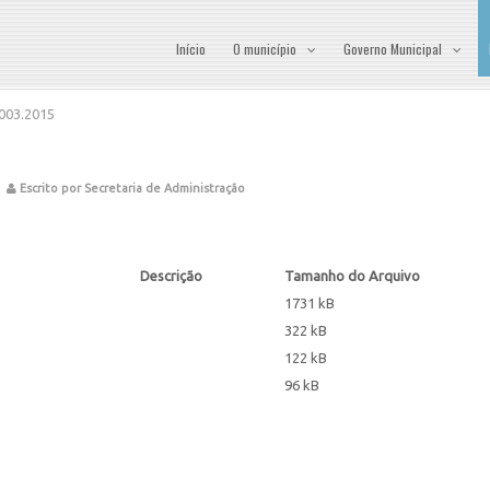
Início
O município
Governo Municipal
003.2015
Escrito por Secretaria de Administração
Descrição
Tamanho do Arquivo
1731 kB
322 kB
122 kB
96 kB