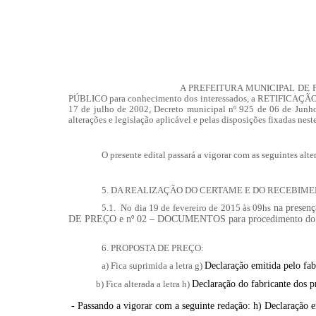
A PREFEITURA MUNICIPAL DE
PÚBLICO
para conhecimento dos interessados, a
RETIFICAÇÃO
17 de julho de 2002, Decreto municipal nº 925 de 06 de Junho 
alterações e legislação aplicável e pelas disposições fixadas nest
O presente edital passará a vigorar com as seguintes alte
5. DA REALIZAÇÃO DO CERTAME E DO RECEBIME
5.1
. No dia 19 de fevereiro de 2015 às 09hs
na presenç
DE PREÇO e nº 02 – DOCUMENTOS para procedimento do 
6. PROPOSTA DE PREÇO:
a)
Fica suprimida a letra g)
Declaração emitida pelo fa
b)
Fica alterada a letra h)
Declaração do fabricante dos p
-
Passando a vigorar com a seguinte redação:
h)
Declaração e