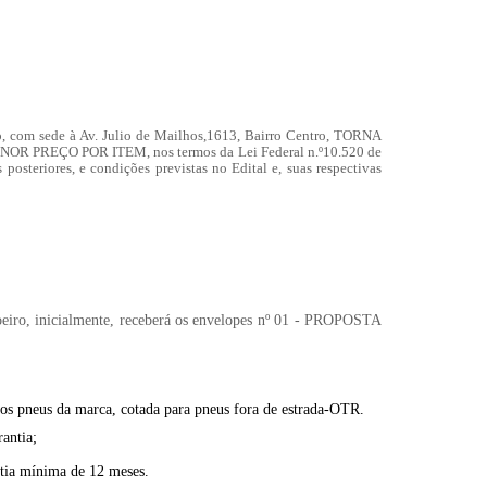
no, com sede à Av. Julio de Mailhos,1613, Bairro Centro,
TORNA
ENOR PREÇO POR ITEM,
nos termos da Lei Federal n.º10.520 de
 posteriores, e condições previstas no Edital
e, suas respectivas
egoeiro, inicialmente, receberá os envelopes nº 01 - PROPOSTA
os pneus da marca, cotada para pneus fora de estrada-OTR.
antia;
ntia mínima de 12 meses.