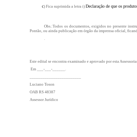
c
)
Fica suprimida a letra i)
Declaração de que os produtos
Obs
.:Todos os documentos, exigidos no presente instru
Pontão, ou ainda publicação em órgão da imprensa oficial, ficand
.
Este edital se encontra examinado e aprovado por esta Assessoria 
Em ___-___-______.
________________________
Luciano Toson
OAB RS 48387
Assessor Jurídico