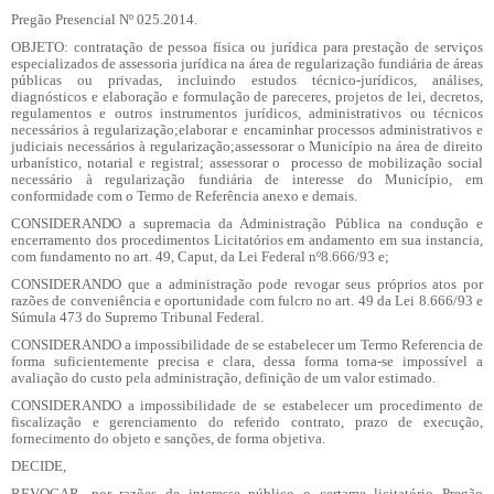
Pregão Presencial Nº 025.2014.
OBJETO
:
c
ontratação de pessoa física ou jurídica para prestação de serviços
especializados de assessoria jurídica na área de regularização fundiária de áreas
públicas ou privadas, incluindo estudos técnico-jurídicos, análises,
diagnósticos e elaboração e formulação de pareceres, projetos de lei, decretos,
regulamentos e outros instrumentos jurídicos, administrativos ou técnicos
necessários à regularização;elaborar e encaminhar processos administrativos e
judiciais necessários à regularização;assessorar o Município na área de direito
urbanístico, notarial e registral; assessorar o
processo de mobilização social
necessário à regularização fundiária de interesse do Município, em
conformidade com o Termo de Referência anexo e demais
.
CONSIDERANDO
a supremacia da Administração Pública na condução e
encerramento dos procedimentos Licitatórios em andamento em sua instancia,
com fundamento no art. 49, Caput, da Lei Federal n
º8.666/93 e;
CONSIDERANDO
que a administração pode revogar seus próprios atos por
razões de conveniência e oportunidade com fulcro no art. 49 da Lei 8.666/93 e
Súmula 473 do Supremo Tribunal Federal.
CONSIDERANDO
a impossibilidade de se estabelecer um Termo Referencia de
forma suficientemente precisa e clara, dessa forma torna-se impossível a
avaliação do custo pela administração, definição de um valor estimado.
CONSIDERANDO
a impossibilidade de se estabelecer um procedimento de
fiscalização e gerenciamento do referido contrato, prazo de execução,
fornecimento do objeto e sanções, de forma objetiva.
DECIDE
,
REVOGAR,
por razões de interesse público o certame licitatório Pregão