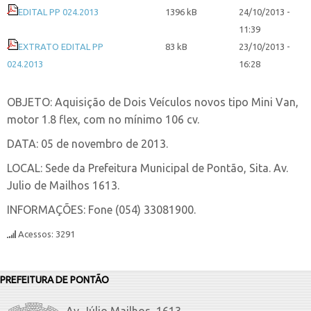
EDITAL PP 024.2013
1396 kB
24/10/2013 -
11:39
EXTRATO EDITAL PP
83 kB
23/10/2013 -
024.2013
16:28
OBJETO: Aquisição de Dois Veículos novos tipo Mini Van,
motor 1.8 flex, com no mínimo 106 cv.
DATA: 05 de novembro de 2013.
LOCAL: Sede da Prefeitura Municipal de Pontão, Sita. Av.
Julio de Mailhos 1613.
INFORMAÇÕES: Fone (054) 33081900.
Acessos: 3291
PREFEITURA DE PONTÃO
Av. Júlio Mailhos, 1613