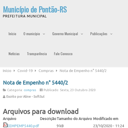
Município de Pontão-RS
PREFEITURA MUNICIPAL
Início
O município
Governo Municipal
Publicações
Notícias
Transparência
Fale Conosco
Início
Covid-19
Compras
Nota de Empenho n° 5440/2
Nota de Empenho n° 5440/2
Categoria:
compras
Publicado: Sexta, 23 Outubro 2020
Escrito por Aline - SoftSul
Arquivos para download
Arquivo
Descrição
Tamanho do Arquivo
Modificado em
EEMPEMP5440.pdf
9 kB
23/10/2020 - 11:24