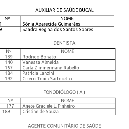
AUXILIAR DE SAÚDE BUCAL
Nº
NOME
1
Sônia Aparecida Guimarães
9
Sandra Regina dos Santos Soares
DENTISTA
Nº
NOME
139
Rodrigo Bonato
140
Vanessa Almeida
167
Carla Zimmermann Rabello
184
Patricia Lanzini
192
Cicero Tonin Sartoretto
FONODIÓLOGO ( A )
Nº
NOME
177
Anete Graciele L. Pinheiro
189
Cristine de Souza
AGENTE COMUNITÁRIO DE SAÚDE