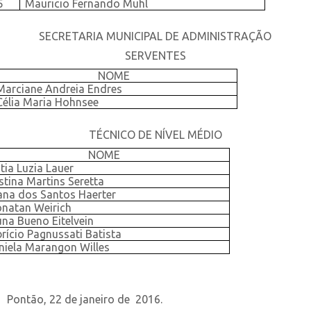
5
Mauricio Fernando Muhl
SECRETARIA MUNICIPAL DE ADMINISTRAÇÃO
SERVENTES
NOME
Marciane Andreia Endres
Célia Maria Hohnsee
TÉCNICO DE NÍVEL MÉDIO
NOME
tia Luzia Lauer
stina Martins Seretta
ana dos Santos Haerter
onatan Weirich
una Bueno Eitelvein
rício Pagnussati Batista
niela Marangon Willes
Pontão, 22 de janeiro de
2016.