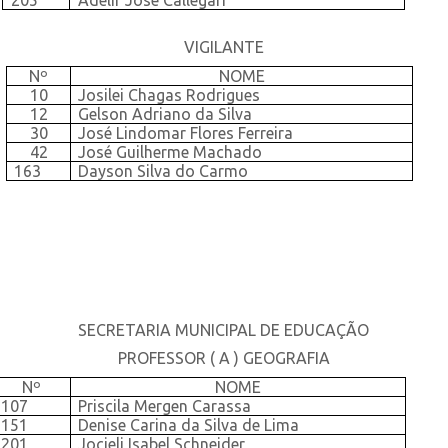
205
Adelir José Callegari
VIGILANTE
Nº
NOME
10
Josilei Chagas Rodrigues
12
Gelson Adriano da Silva
30
José Lindomar Flores Ferreira
42
José Guilherme Machado
163
Dayson Silva do Carmo
SECRETARIA MUNICIPAL DE EDUCAÇÃO
PROFESSOR ( A ) GEOGRAFIA
Nº
NOME
107
Priscila Mergen Carassa
151
Denise Carina da Silva de Lima
201
Jocieli Isabel Schneider