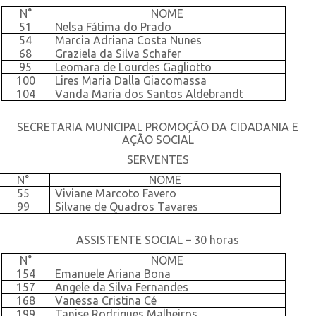
N°
NOME
51
Nelsa Fátima do Prado
54
Marcia Adriana Costa Nunes
68
Graziela da Silva Schafer
95
Leomara de Lourdes Gagliotto
100
Lires Maria Dalla Giacomassa
104
Vanda Maria dos Santos Aldebrandt
SECRETARIA MUNICIPAL PROMOÇÃO DA CIDADANIA E
AÇÃO SOCIAL
SERVENTES
N°
NOME
55
Viviane Marcoto Favero
99
Silvane de Quadros Tavares
ASSISTENTE SOCIAL – 30 horas
N°
NOME
154
Emanuele Ariana Bona
157
Angele da Silva Fernandes
168
Vanessa Cristina Cé
199
Tanise Rodrigues Malheiros