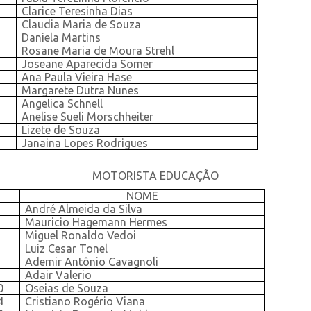
Clarice Teresinha Dias
Claudia Maria de Souza
Daniela Martins
Rosane Maria de Moura Strehl
Joseane Aparecida Somer
Ana Paula Vieira Hase
Margarete Dutra Nunes
Angelica Schnell
Anelise Sueli Morschheiter
Lizete de Souza
Janaina Lopes Rodrigues
MOTORISTA EDUCAÇÃO
NOME
9
André Almeida da Silva
1
Mauricio Hagemann Hermes
8
Miguel Ronaldo Vedoi
3
Luiz Cesar Tonel
4
Ademir Antônio Cavagnoli
9
Adair Valerio
0
Oseias de Souza
4
Cristiano Rogério Viana