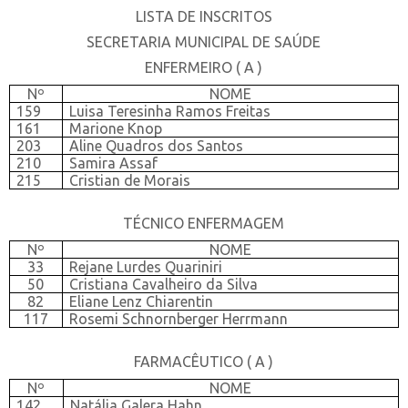
LISTA DE INSCRITOS
SECRETARIA MUNICIPAL DE SAÚDE
ENFERMEIRO ( A )
Nº
NOME
159
Luisa Teresinha Ramos Freitas
161
Marione Knop
203
Aline Quadros dos Santos
210
Samira Assaf
215
Cristian de Morais
TÉCNICO ENFERMAGEM
Nº
NOME
33
Rejane Lurdes Quariniri
50
Cristiana Cavalheiro da Silva
82
Eliane Lenz Chiarentin
117
Rosemi Schnornberger Herrmann
FARMACÊUTICO ( A )
Nº
NOME
142
Natália Galera Hahn