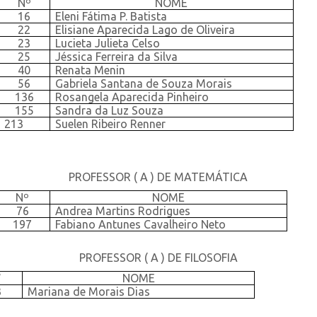
Nº
NOME
16
Eleni Fátima P. Batista
22
Elisiane Aparecida Lago de Oliveira
23
Lucieta Julieta Celso
25
Jéssica Ferreira da Silva
40
Renata Menin
56
Gabriela Santana de Souza Morais
136
Rosangela Aparecida Pinheiro
155
Sandra da Luz Souza
213
Suelen Ribeiro Renner
PROFESSOR ( A ) DE MATEMÁTICA
Nº
NOME
76
Andrea Martins Rodrigues
197
Fabiano Antunes Cavalheiro Neto
PROFESSOR ( A ) DE FILOSOFIA
°
NOME
3
Mariana de Morais Dias