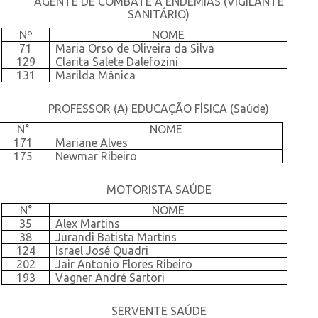
AGENTE DE COMBATE A ENDEMIAS (VIGILANTE
SANITÁRIO)
Nº
NOME
71
Maria Orso de Oliveira da Silva
129
Clarita Salete Dalefozini
131
Marilda Mânica
PROFESSOR (A) EDUCAÇÃO FÍSICA (Saúde)
N°
NOME
171
Mariane Alves
175
Newmar Ribeiro
MOTORISTA SAÚDE
N°
NOME
35
Alex Martins
38
Jurandi Batista Martins
124
Israel José Quadri
202
Jair Antonio Flores Ribeiro
193
Vagner André Sartori
SERVENTE SAÚDE