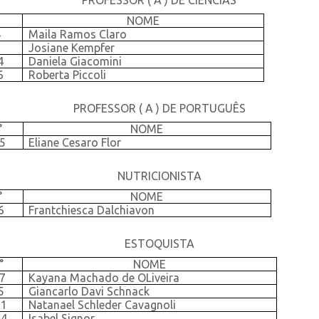
PROFESSOR ( A ) DE CIÊNCIAS
°
NOME
4
Maila Ramos Claro
1
Josiane Kempfer
4
Daniela Giacomini
6
Roberta Piccoli
PROFESSOR ( A ) DE PORTUGUÊS
°
NOME
5
Eliane Cesaro Flor
NUTRICIONISTA
°
NOME
6
Frantchiesca Dalchiavon
ESTOQUISTA
°
NOME
7
Kayana Machado de OLiveira
5
Giancarlo Davi Schnack
11
Natanael Schleder Cavagnoli
64
Isabel Signor