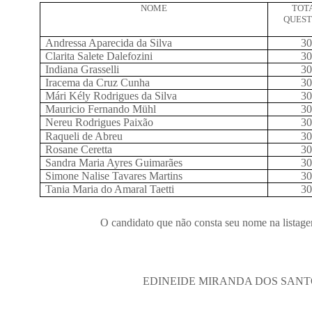
NOME
TOT
QUES
Andressa Aparecida da Silva
30
Clarita Salete Dalefozini
30
Indiana Grasselli
30
Iracema da Cruz Cunha
30
Mári Kély Rodrigues da Silva
30
Mauricio Fernando Mühl
30
Nereu Rodrigues Paixão
30
Raqueli de Abreu
30
Rosane Ceretta
30
Sandra Maria Ayres Guimarães
30
Simone Nalise Tavares Martins
30
Tania Maria do Amaral Taetti
30
O candidato que não consta seu nome na list
EDINEIDE MIRANDA DOS SANTOS - Pr