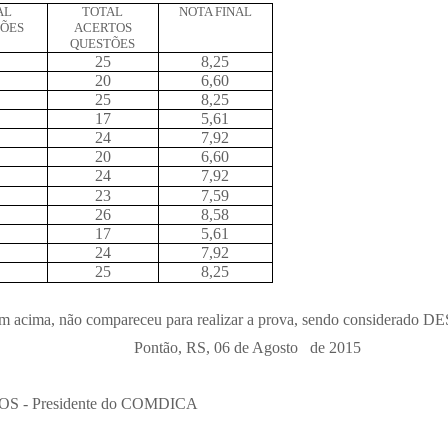
AL
TOTAL
NOTA FINAL
TÕES
ACERTOS
QUESTÕES
25
8,25
20
6,60
25
8,25
17
5,61
24
7,92
20
6,60
24
7,92
23
7,59
26
8,58
17
5,61
24
7,92
25
8,25
agem acima, não compareceu para realizar a prova, sendo considera
Pontão, RS, 06 de Agosto de 2015
esidente do COMDICA