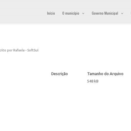
Início
O município
Governo Municipal
rito por Rafaela - SoftSul
Descrição
Tamanho do Arquivo
548 kB