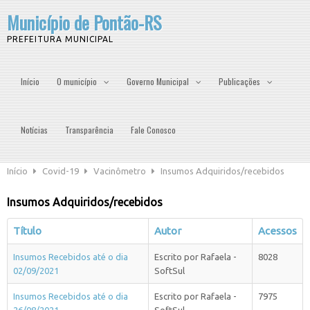
Município de Pontão-RS
PREFEITURA MUNICIPAL
Início
O município
Governo Municipal
Publicações
Notícias
Transparência
Fale Conosco
Início
Covid-19
Vacinômetro
Insumos Adquiridos/recebidos
Insumos Adquiridos/recebidos
Título
Autor
Acessos
Insumos Recebidos até o dia
Escrito por Rafaela -
8028
02/09/2021
SoftSul
Insumos Recebidos até o dia
Escrito por Rafaela -
7975