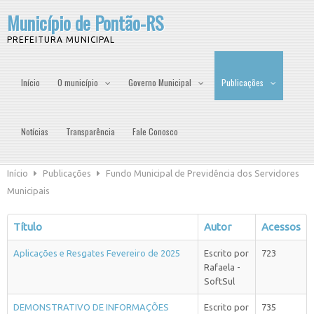
Município de Pontão-RS
PREFEITURA MUNICIPAL
Início
O município
Governo Municipal
Publicações
Notícias
Transparência
Fale Conosco
Início
Publicações
Fundo Municipal de Previdência dos Servidores
Municipais
Título
Autor
Acessos
Aplicações e Resgates Fevereiro de 2025
Escrito por
723
Rafaela -
SoftSul
DEMONSTRATIVO DE INFORMAÇÕES
Escrito por
735