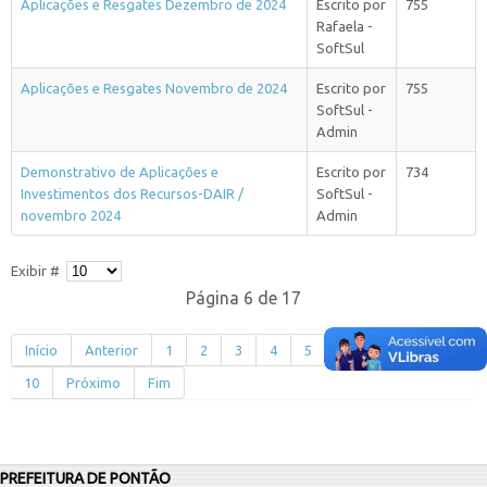
Aplicações e Resgates Dezembro de 2024
Escrito por
755
Rafaela -
SoftSul
Aplicações e Resgates Novembro de 2024
Escrito por
755
SoftSul -
Admin
Demonstrativo de Aplicações e
Escrito por
734
Investimentos dos Recursos-DAIR /
SoftSul -
novembro 2024
Admin
Exibir #
Página 6 de 17
Início
Anterior
1
2
3
4
5
6
7
8
9
10
Próximo
Fim
PREFEITURA DE PONTÃO